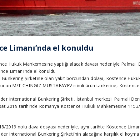
ce Limanı’nda el konuldu
ence Hukuk Mahkemesine yaptığı alacak davası nedeniyle Palmali D
nce Limanı’nda el konuldu.
nal Bunkering Şirketine olan yakıt borcundan dolayı, Köstence H
de bulunan M/T CHINGIZ MUSTAFAYEV isimli ürün tankerine, Köstence
nder International Bunkering Şirketi, İstanbul merkezli Palmali Den
Şubat 2019 tarihinde Romanya Köstence Hukuk Mahkemesine 1153/
/2019 nolu dava dosyası nedeniyle, aynı tarihte Köstence Lima
r International Bunkering Şirketi’nin alacağına karşılık el koyma k