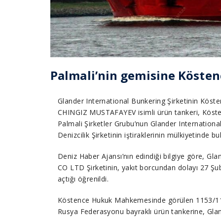
Palmali’nin gemisine Kösten
Glander International Bunkering Şirketinin Köst
CHINGIZ MUSTAFAYEV isimli ürün tankeri, Köste
Palmali Şirketler Grubu’nun Glander Internatio
Denizcilik Şirketinin iştiraklerinin mülkiyetin
Deniz Haber Ajansı’nın edindiği bilgiye göre, Gla
CO LTD Şirketinin, yakıt borcundan dolayı 27 
açtığı öğrenildi.
Köstence Hukuk Mahkemesinde görülen 1153/118
Rusya Federasyonu bayraklı ürün tankerine, Glande