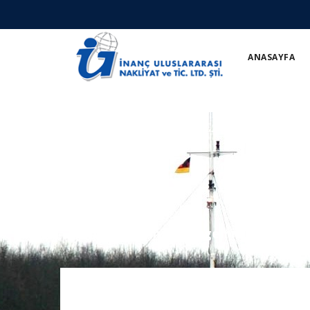
ANASAYFA
Yazılar
Home
Palmali'nin gemisine Köste