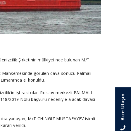
enizcilik Şirketinin mülkiyetinde bulunan M/T
ukuk Mahkemesinde görülen dava sonucu Palmali
 Limanı’nda el konuldu.
izcilik’in iştiraki olan Rostov merkezli PALMALI
Bize Ulaşın
118/2019 Nolu başvuru nedeniyle alacak davası
nı’na yanaşan, M/T CHINGIZ MUSTAFAYEV isimli
ararı verildi.