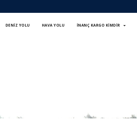
DENIZ YOLU
HAVA YOLU
İNANÇ KARGO KIMDIR
nce Limanı'nda el konuldu